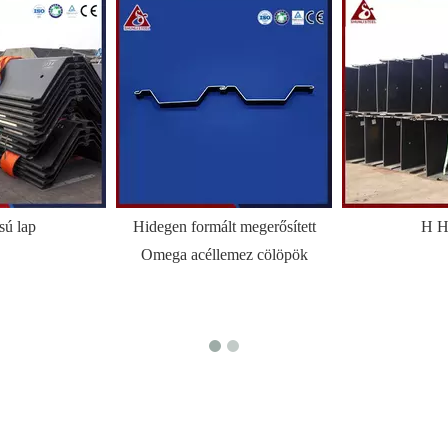
sú lap
Hidegen formált megerősített
H H
Omega acéllemez cölöpök