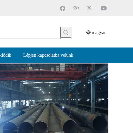
magyar
klődik
Lépjen kapcsolatba velünk