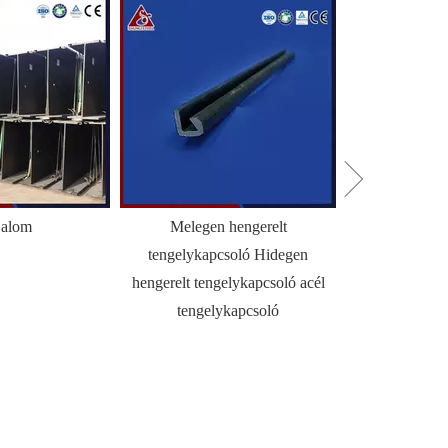
alom
Melegen hengerelt
HZ Combi fali 
tengelykapcsoló Hidegen
l
hengerelt tengelykapcsoló acél
tengelykapcsoló