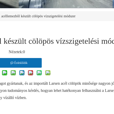
 acéllemezből készült cölöpös vízszigetelési módszer
 készült cölöpös vízszigetelési mó
Nézetek:
0
Érdeklődik
got gyártanak, és az importált Larsen acél cölöpök minősége nagyon jó,
agyon tudományos kérdés, hogyan lehet hatékonyan felhasználni a Lars
y vízálló vízben.