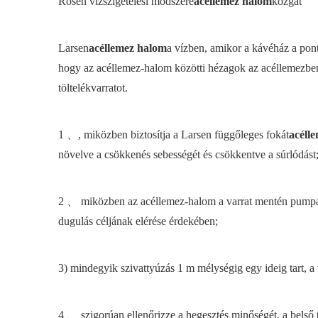
Rosen vízszigetelési módszere
acéllemez halom
közgát
Larsen
acéllemez halom
a vízben, amikor a kávéház a pont
hogy az acéllemez-halom közötti hézagok az acéllemezben l
töltelékvarratot.
1 、, miközben biztosítja a Larsen függőleges fokát
acéll
növelve a csökkenés sebességét és csökkentve a súrlódást
2 、 miközben az acéllemez-halom a varrat mentén pumpáló
dugulás céljának elérése érdekében;
3) mindegyik szivattyúzás 1 m mélységig egy ideig tart, a v
4 、 szigorúan ellenőrizze a hegesztés minőségét, a belső