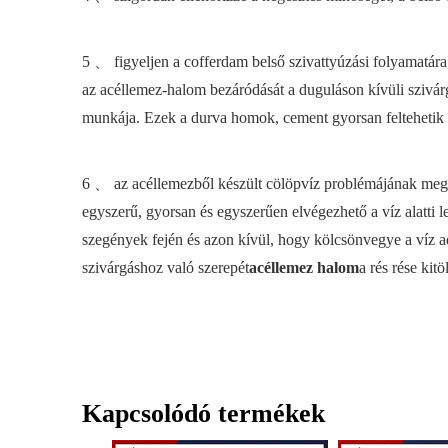
5 、 figyeljen a cofferdam belső szivattyúzási folyamatára
az acéllemez-halom bezáródását a duguláson kívüli szivár
munkája. Ezek a durva homok, cement gyorsan feltehetik a
6 、 az acéllemezből készült cölöpvíz problémájának mego
egyszerű, gyorsan és egyszerűen elvégezhető a víz alatti 
szegények fején és azon kívül, hogy kölcsönvegye a víz 
szivárgáshoz való szerepét
acéllemez halom
a rés rése kit
Kapcsolódó termékek