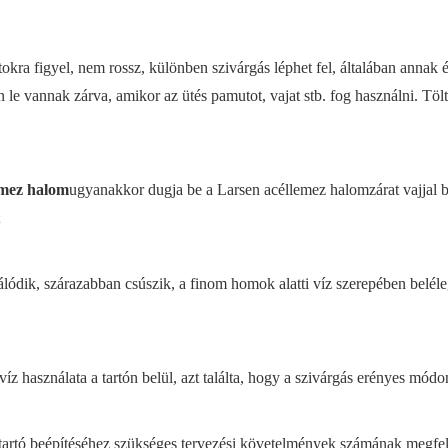
okra figyel, nem rossz, különben szivárgás léphet fel, általában annak 
e vannak zárva, amikor az ütés pamutot, vajat stb. fog használni. Tölt
emez halom
ugyanakkor dugja be a Larsen acéllemez halomzárat vajjal 
;
dik, szárazabban csúszik, a finom homok alatti víz szerepében beléle
íz használata a tartón belül, azt találta, hogy a szivárgás erényes módo
 tartó beépítéséhez szükséges tervezési követelmények számának megfel