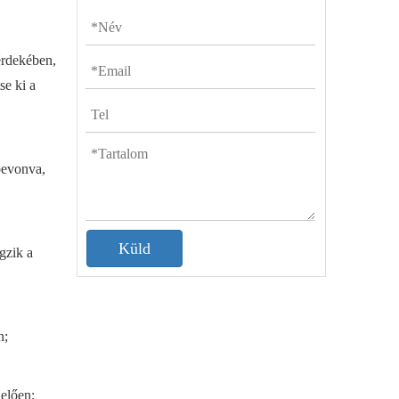
érdekében,
se ki a
bevonva,
Küld
gzik a
n;
elően;