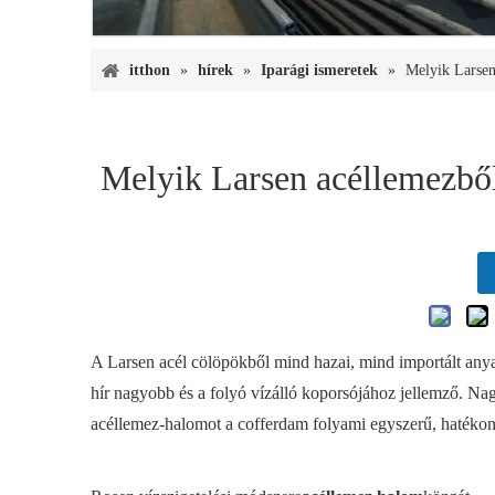
itthon
»
hírek
»
Iparági ismeretek
»
Melyik Larsen
Melyik Larsen acéllemezből
A Larsen acél cölöpökből mind hazai, mind importált anya
hír nagyobb és a folyó vízálló koporsójához jellemző. N
acéllemez-halomot a cofferdam folyami egyszerű, hatékon