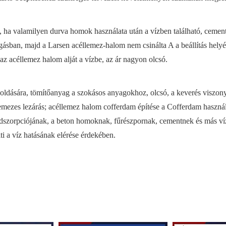
, ha valamilyen durva homok használata után a vízben található, cement
gásban, majd a Larsen acéllemez-halom nem csinálta A a beállítás hely
z acéllemez halom alját a vízbe, az ár nagyon olcsó.
ldására, tömítőanyag a szokásos anyagokhoz, olcsó, a keverés viszon
lemezes lezárás; acéllemez halom cofferdam építése a Cofferdam használ
adszorpciójának, a beton homoknak, fűrészpornak, cementnek és más ví
ölti a víz hatásának elérése érdekében.