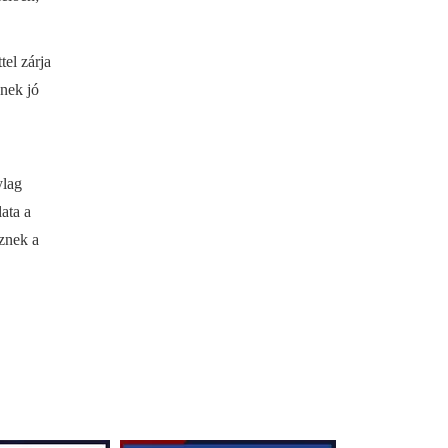
tel zárja
ének jó
ylag
ata a
znek a