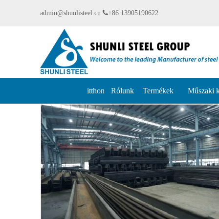
admin@shunlisteel.cn

+86 13905190622
itthon
Rólunk
Termékek
Műszaki 