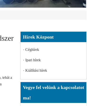
dszer
Hírek Központ
Céghírek
Ipari hírek
Kiállítási hírek
 tehát a
en
Vegye fel velünk a kapcsolatot
ma!