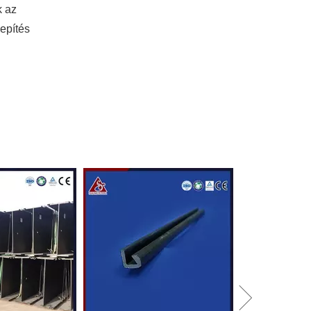
k az
lepítés