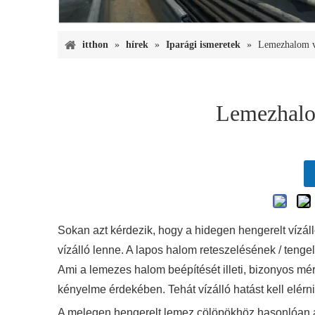
itthon
»
hírek
»
Iparági ismeretek
»
Lemezhalom v
Lemezhalo
Sokan azt kérdezik, hogy a hidegen hengerelt vízál
vízálló lenne. A lapos halom reteszelésének / teng
Ami a lemezes halom beépítését illeti, bizonyos mér
kényelme érdekében. Tehát vízálló hatást kell elérn
A melegen hengerelt lemez cölöpökhöz hasonlóan a