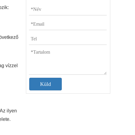
ozik:
övetkező
g vízzel
Küld
 Az ilyen
lete.