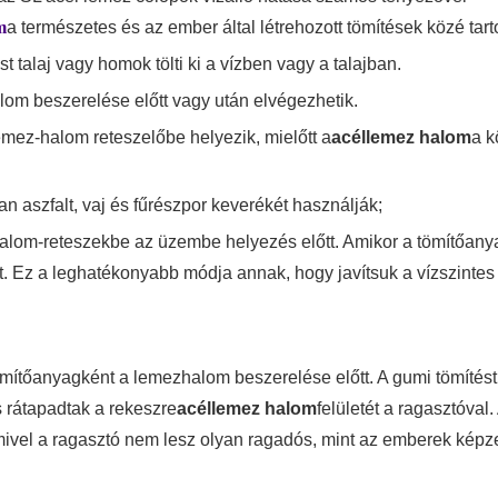
m
a természetes és az ember által létrehozott tömítések közé tart
st talaj vagy homok tölti ki a vízben vagy a talajban.
alom beszerelése előtt vagy után elvégezhetik.
emez-halom reteszelőbe helyezik, mielőtt a
acéllemez halom
a k
aszfalt, vaj és fűrészpor keverékét használják;
alom-reteszekbe az üzembe helyezés előtt. Amikor a tömítőanya
rést. Ez a leghatékonyabb módja annak, hogy javítsuk a vízszintes
ömítőanyagként a lemezhalom beszerelése előtt. A gumi tömítést
s rátapadtak a rekeszre
acéllemez halom
felületét a ragasztóval.
vel a ragasztó nem lesz olyan ragadós, mint az emberek képze