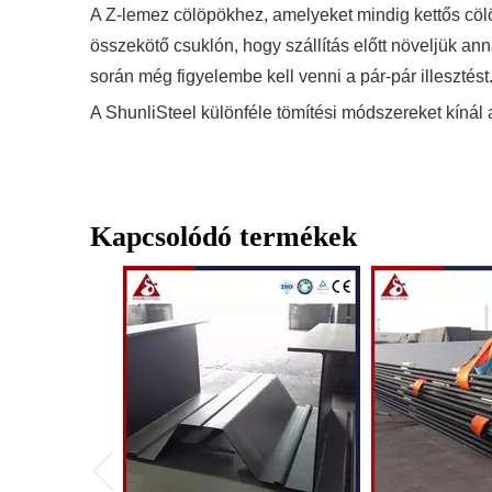
A Z-lemez cölöpökhez, amelyeket mindig kettős cölö
összekötő csuklón, hogy szállítás előtt növeljük ann
során még figyelembe kell venni a pár-pár illesztést
A ShunliSteel különféle tömítési módszereket kínál a
Kapcsolódó termékek