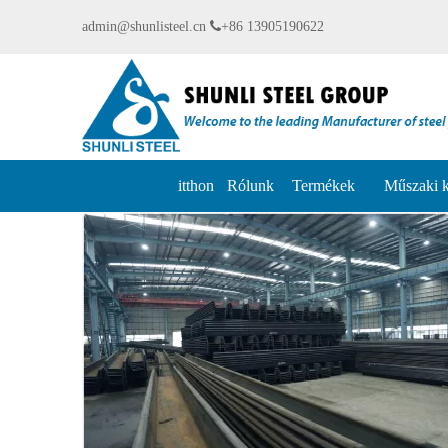
admin@shunlisteel.cn

+86 13905190622
itthon
Rólunk
Termékek
Műszaki 