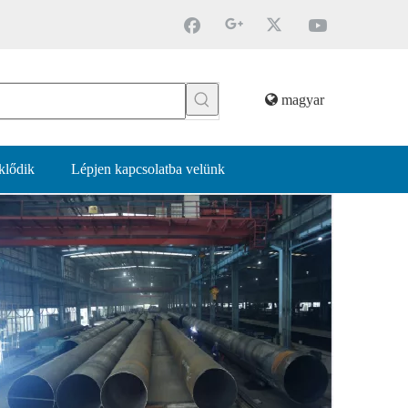
magyar
klődik
Lépjen kapcsolatba velünk