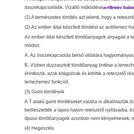
összekapcsolódik. Vízálló működése
acéllemez halo
(1) A természetes tömítés azt jelenti, hogy a reteszré
(2) Az ember által készített tömítést az acéllemez-h
Az ember által készített tömítőanyagok anyagait a l
módon:
A. Az összekapcsolás belső oldalára hagyományosan 
B. Vízben duzzasztott tömítőanyag öntése a lemezh
érintkezik, azok kitágulnak és kitöltik a reteszelő 
lemezlemez funkciót.
(3) Gumi tömítések
A T alakú gumi tömítéseket valaha is alkalmazták t
beillesztették a lapos halom reteszelő nyílásaiba, é
típusú tömítőanyagok azonban nem kényelmesek, mi
(4) Hegesztés