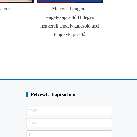
alom
Melegen hengerelt
HZ Combi fali 
tengelykapcsoló Hidegen
l
hengerelt tengelykapcsoló acél
tengelykapcsoló
Felveszi a kapcsolatot