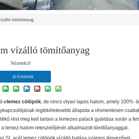
ízálló tömítőanyag
m vízálló tömítőanyag
Nézetek:
0
Érdeklődik
ló-e
lemez cölöpök
, de nincs olyan lapos halom, amely 100% -
elykapcsolójának legtökéletesebb állapota a résmentesen csatla
tékű rést meg kell tartani a lemezes palack gyártása során a fel
i a lemez-halom reteszelőjénél alkalmazott tömítőanyaggal.
z SL acél lemez cölöpök vízálló hatása számos tényezővel