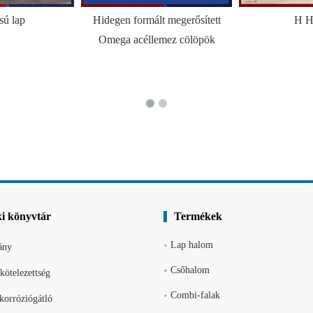
sú lap
Hidegen formált megerősített
H H
Omega acéllemez cölöpök
i könyvtár
Termékek
Lap halom
ány
Csőhalom
kötelezettség
Combi-falak
korróziógátló