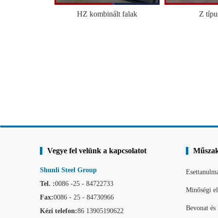
HZ kombinált falak
Z típu
Vegye fel velünk a kapcsolatot
Műszak
Shunli Steel Group
Esettanulm
Tel. :
0086 -25 - 84722733
Minőségi el
Fax:
0086 - 25 - 84730966
Bevonat és 
Kézi telefon:
86
13905190622