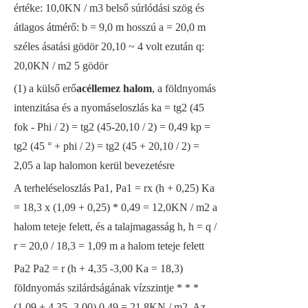
értéke: 10,0KN / m3 belső súrlódási szög és
átlagos átmérő: b = 9,0 m hosszú a = 20,0 m
széles ásatási gödör 20,10 ~ 4 volt ezután q:
20,0KN / m2 5 gödör
(1) a külső erő
acéllemez halom
, a földnyomás
intenzitása és a nyomáseloszlás ka = tg2 (45
fok - Phi / 2) = tg2 (45-20,10 / 2) = 0,49 kp =
tg2 (45 ° + phi / 2) = tg2 (45 + 20,10 / 2) =
2,05 a lap halomon kerül bevezetésre
A terheléseloszlás Pa1, Pa1 = rx (h + 0,25) Ka
= 18,3 x (1,09 + 0,25) * 0,49 = 12,0KN / m2 a
halom teteje felett, és a talajmagasság h, h = q /
r = 20,0 / 18,3 = 1,09 m a halom teteje felett
Pa2 Pa2 = r (h + 4,35 -3,00 Ka = 18,3)
földnyomás szilárdságának vízszintje * * *
(1,09 + 4,35 -3,00) 0,49 = 21,8KN / m2. Az