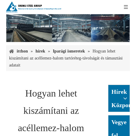
itthon
»
hírek
»
Iparági ismeretek
»
Hogyan lehet
kiszámítani az acéllemez-halom tartóréteg-távolságát és támasztási
adatait
Hogyan lehet
Hírek
Központ
kiszámítani az
Vegye
acéllemez-halom
fel