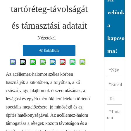
tartóréteg-távolságát
velünk
és támasztási adatait
a
kapcsolat
Nézetek:
1
ma!
Érdeklődik
Az acéllemez-halomot széles körben
használják a kikötőben, a folyóban, a kő
csúszó vagy talajhomok összeomlásának, a
levágási és egyéb mérnöki területeken történő
speciális megelőzésére, jó minőségű és az
építés hatékonyságával. Az acéllemez-halom
támogatása a rétegek közötti távolságon és a