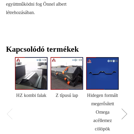
együttműködni fog Önnel albert
létrehozásában.
Kapcsolódó termékek
HZ kombi falak
Z típusú lap
Hidegen formált
H
megerősített
Omega
acéllemez
cölöpök