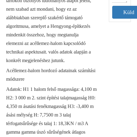
tartókon bizonyos tudományos alapot jelent,
nem szabad azt mondani, hogy ez az
Küld
alábbiakban szereplő szakértő támogató
algoritmusa, amelyet a Hengyong-építkezés
mindenkit összehoz, hogy megtanulja
elemezni az acéllemez-halom kapcsolódó
technikai aspektusait. valós adatok alapján a
konkrét megjelenéshez jutunk.
Acéllemez-halom hordozó adatainak számítási
módszere
Adatok: H1 1 halom felső magassága: 4,100 m
H2: 3 000 m 2. szint építési talajmagasság H0:
4,350 m ásatási fenékmagasság H3: -3,400 m
ásási mélység H: 7,7500 m 3 talaj
térfogatsűrűsége és talaj 1: 18,3KN / m3 A
gamma gamma úszó sűrűségének átlagos