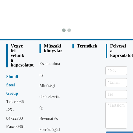
Vegye
Műszaki
Termékek
Felveszi
fel
könyvtár
a
velünk
kapcsolatot
a
Esettanulmá
kapcsolatot
ny
Shunli
Steel
Minőségi
Group
elkötelezetts
Tel. :
0086
ég
-25 -
84722733
Bevonat és
Fax:
0086 -
korróziógátl