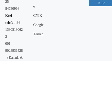
25 -
Küld
ó
84730966
Kézi
GYIK
telefon:
86
Google
1390519062
Térkép
2
001
9023936528
（Kanada és
az Egyesült
Államok）
QQ:
477798
703
Email:
admi
n@shunliste
el.cn
;