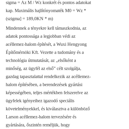
sigma = Az M / Wz konkrét és pontos adatokat
kap. Maximális hajlítónyomaték M0 = Wz *
(szigma] = 189,0KN * m)
Mindennek a tényekre kell támaszkodnia, az
adatok pontossága a legjobban védi az
acéllemez-halom építését, a Wuxi Hengyong
Építőmérnöki Kft. Vezette a tudomány és a
technológia útmutatását, az „elsőként a
minőség, az ügyfél az első” célt szolgálja,
gazdag tapasztalattal rendelkezik az acéllemez-
halom építésében, a berendezések gyártási
képességében, teljes mértékben felszerelve az
ügyfelek igényeihez igazodó speciális
követelményekkel, és kiválasztva a különböző
Larson acéllemez-halom tervezésére és
gyártására, őszintén reméljük, hogy