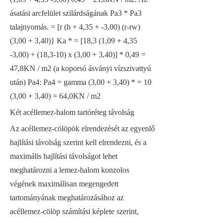
ásatási arcfelület szilárdságának Pa3 * Pa3
talajnyomás. = [r (h + 4,35 + -3,00) (r-rw)
(3,00 + 3,40)} Ka * = [18,3 (1,09 + 4,35
-3,00) + (18,3-10) x (3,00 + 3,40)] * 0,49 =
47,8KN / m2 (a koporsó ásványi vízszivattyú
után) Pa4: Pa4 = gamma (3,00 + 3,40) * = 10
(3,00 + 3,40) = 64,0KN / m2
Két acéllemez-halom tartóréteg távolság
Az acéllemez-cölöpök elrendezését az egyenlő
hajlítási távolság szerint kell elrendezni, és a
maximális hajlítási távolságot lehet
meghatározni a lemez-halom konzolos
végének maximálisan megengedett
tartományának meghatározásához az
acéllemez-cölöp számítási képlete szerint,