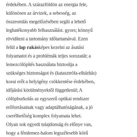
érdekében. A szárazföldön az energia fele,
különösen az árvizek, a sebesség, az
összeomlás megelőzésében segíti a lehető
leghatékonyabb felhasználást. gyors; könnyű
rövidíteni a tartomány időtartamával. Ezen
felül a
lap rakás
képes kezelni az ásatási
folyamatot és a problémák teljes sorozatát; a
lemezcölöpítés használata biztosítja a
szükséges biztonságot és (katasztrófa-elhárítás)
korai erőt a helyigény csökkentése érdekében,
időjárási körülményektől függetlenül; A
cölöpburkolás az egyszerű optikai rendszer
erőforrásainak vagy adaptálhatóságának, a jó
cserélhetőség komplex folyamata lehet.
Olyan sok egyedi tulajdonság és előnye van,
hogy a fémlemez-halom legszélesebb körű