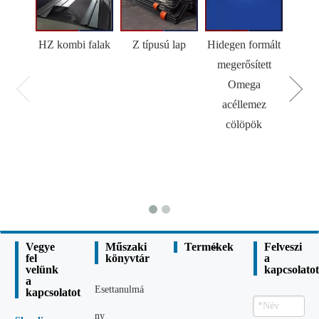
HZ kombi falak
Z típusú lap
Hidegen formált
H
megerősített
Omega
acéllemez
cölöpök
Vegye
Műszaki
Termékek
Felveszi
fel
könyvtár
a
velünk
kapcsolatot
a
Esettanulmá
kapcsolatot
ny