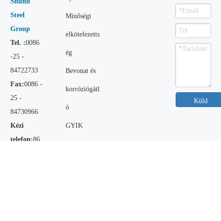
Shunli
Steel
Minőségi
Group
elkötelezetts
Tel. :
0086
ég
-25 -
84722733
Bevonat és
Fax:
0086 -
korróziógátl
25 -
Küld
ó
84730966
Kézi
GYIK
telefon:
86
Google
1390519062
Térkép
2
001
9023936528
（Kanada és