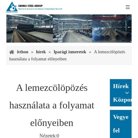
itthon
»
hírek
»
Iparági ismeretek
»
A lemezcölöpözés
használata a folyamat előnyeiben
A lemezcölöpözés
Hírek
Központ
használata a folyamat
Vegye
előnyeiben
fel
Nézetek:
0