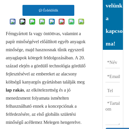
velünk
Érdeklődik
a
kapcsolat
Fémgyártott fa vagy öntöttvas, valamint a
papír minőségével előállított egyéb anyagok
ma!
minősége, majd hasznosnak tűnik egyszerű
anyaglapok kötegelt feldolgozásában. A 20.
század elején a gördülő technológia gördülő
fejlesztésével az embereket az alacsony
költségű kanyargós gyártásban találják meg
lap rakás
, az elkötelezettség és a jó
menedzsment folyamata ismételten
felhasználható ennek a koncepciónak a
felfedezésére, az első globális születési
minőségű acéllemez Melegen hengerelve.