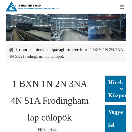
itthon
»
hírek
»
Iparági ismeretek
»
1 BXN 1N 2N 3NA
4N 51A Frodingham lap cölöpök
1 BXN 1N 2N 3NA
Hírek
Központ
4N 51A Frodingham
Vegye
lap cölöpök
fel
Nézetek:
4