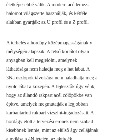
életképesebbé válik. A modern acéllemez-
halomot világszerte használják, és kétféle
alakban gyártják: az U profil és a Z profil.
A terhelés a hordágy középmagasságának y
mélységén alapszik. A felső korlátot olyan
anyagban kell megjelölni, amelynek
láthatósága nem haladja meg a hat lábat. A
3Na oszlopok távolsága nem haladhatja meg a
nyolc lábat a közepén. A fejlesztők úgy vélik,
hogy az állandó rakpart acél cölöpökbe van
építve, amelyek megmutatják a legjobban
karbantartott rakpart vízszint-ingadozásait. A
hordágy elõtt a tervezési erõnek nem szabad
kisebbnek lennie, mint az elülsõ ágy cellájának
a nyílása a 4N tetején, az aktív ék