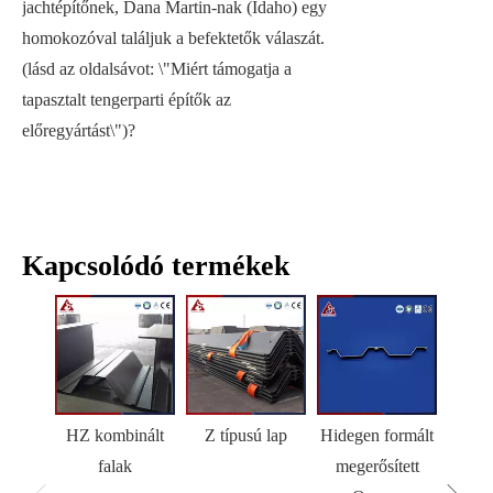
jachtépítőnek, Dana Martin-nak (Idaho) egy
homokozóval találjuk a befektetők válaszát.
(lásd az oldalsávot: \"Miért támogatja a
tapasztalt tengerparti építők az
előregyártást\")?
Kapcsolódó termékek
HZ kombinált
Z típusú lap
Hidegen formált
H
falak
megerősített