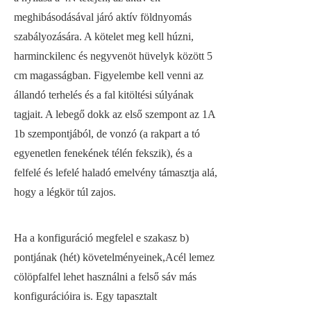
meghibásodásával járó aktív földnyomás
szabályozására. A kötelet meg kell húzni,
harminckilenc és negyvenöt hüvelyk között 5
cm magasságban. Figyelembe kell venni az
állandó terhelés és a fal kitöltési súlyának
tagjait. A lebegő dokk az első szempont az 1A
1b szempontjából, de vonzó (a rakpart a tó
egyenetlen fenekének télén fekszik), és a
felfelé és lefelé haladó emelvény támasztja alá,
hogy a légkör túl zajos.
Ha a konfiguráció megfelel e szakasz b)
pontjának (hét) követelményeinek,
Acél lemez
cölöpfal
fel lehet használni a felső sáv más
konfigurációira is. Egy tapasztalt