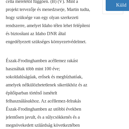
cella méretétől függően. (B) (V). Mint a
Küld
projekt tervezője és menedzserje, Martin tudta,
hogy szüksége van egy olyan szerkezeti
rendszerre, amelyet Idaho télen lehet felépíteni
és biztosítani az Idaho DNR által
engedélyezett szükséges környezetvédelmet.
Észak-Frodinghamben acéllemez rakást
használtak több mint 100 éve;
sokoldalúságúak, erősek és megbízhatóak,
amelyek nélkülözhetetlenek sikerükhöz és az
építőiparban történő ismételt
felhasználásukhoz. Az acéllemez-felrakás
Észak-Frodinghamben az utóbbi években
jelentősen javult, és a súlycsökkenés és a
megnövekedett szilárdság következtében