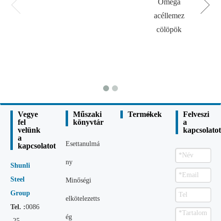
Omega
acéllemez
cölöpök
Vegye
Műszaki
Termékek
Felveszi
fel
könyvtár
a
velünk
kapcsolatot
a
Esettanulmá
kapcsolatot
ny
Shunli
Steel
Minőségi
Group
elkötelezetts
Tel. :
0086
ég
-25 -