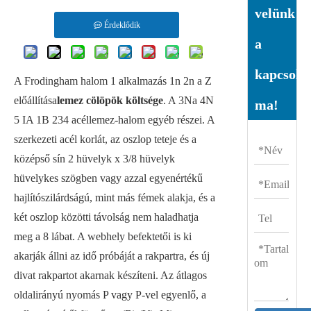
velünk
Érdeklődik
a
kapcsolat
A Frodingham halom 1 alkalmazás 1n 2n a Z
előállítása
lemez cölöpök költsége
. A 3Na 4N
ma!
5 IA 1B 234 acéllemez-halom egyéb részei. A
szerkezeti acél korlát, az oszlop teteje és a
középső sín 2 hüvelyk x 3/8 hüvelyk
hüvelykes szögben vagy azzal egyenértékű
hajlítószilárdságú, mint más fémek alakja, és a
két oszlop közötti távolság nem haladhatja
meg a 8 lábat. A webhely befektetői is ki
akarják állni az idő próbáját a rakpartra, és új
divat rakpartot akarnak készíteni. Az átlagos
oldalirányú nyomás P vagy P-vel egyenlő, a