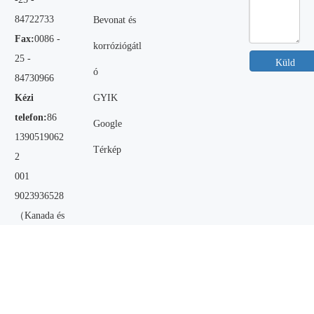
84722733
Bevonat és
Fax:
0086 -
korróziógátl
25 -
Küld
ó
84730966
Kézi
GYIK
telefon:
86
Google
1390519062
Térkép
2
001
9023936528
（Kanada és
az Egyesült
Államok）
QQ:
477798
703
Email:
admi